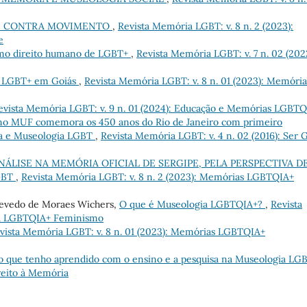
 E CONTRA MOVIMENTO
,
Revista Memória LGBT: v. 8 n. 2 (2023):
e
omo direito humano de LGBT+
,
Revista Memória LGBT: v. 7 n. 02 (202
 LGBT+ em Goiás
,
Revista Memória LGBT: v. 8 n. 01 (2023): Memória
evista Memória LGBT: v. 9 n. 01 (2024): Educação e Memórias LGBT
no MUF comemora os 450 anos do Rio de Janeiro com primeiro
ia e Museologia LGBT
,
Revista Memória LGBT: v. 4 n. 02 (2016): Ser 
ÁLISE NA MEMÓRIA OFICIAL DE SERGIPE, PELA PERSPECTIVA D
GBT
,
Revista Memória LGBT: v. 8 n. 2 (2023): Memórias LGBTQIA+
Azevedo de Moraes Wichers,
O que é Museologia LGBTQIA+?
,
Revista
gia LGBTQIA+ Feminismo
vista Memória LGBT: v. 8 n. 01 (2023): Memórias LGBTQIA+
o que tenho aprendido com o ensino e a pesquisa na Museologia LG
ireito à Memória