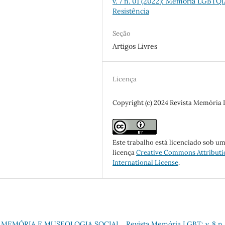
v. 7 n. 01 (2022): Memória LGBTQ
Resistência
Seção
Artigos Livres
Licença
Copyright (c) 2024 Revista Memória
Este trabalho está licenciado sob u
licença
Creative Commons Attributi
International License
.
E MEMÓRIA E MUSEOLOGIA SOCIAL
,
Revista Memória LGBT: v. 8 n.