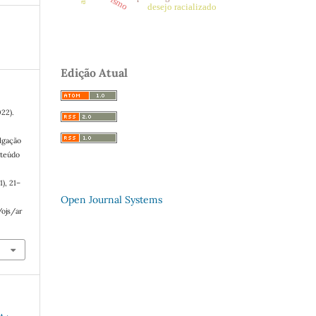
desejo racializado
Edição Atual
022).
ulgação
nteúdo
1), 21–
Open Journal Systems
/ojs/ar