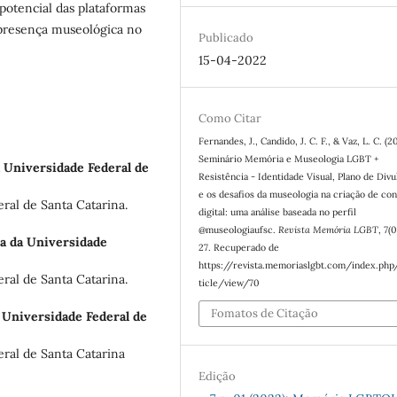
potencial das plataformas
a presença museológica no
Publicado
15-04-2022
Como Citar
Fernandes, J., Candido, J. C. F., & Vaz, L. C. (2
Seminário Memória e Museologia LGBT +
 Universidade Federal de
Resistência - Identidade Visual, Plano de Div
e os desafios da museologia na criação de co
ral de Santa Catarina.
digital: uma análise baseada no perfil
@museologiaufsc.
Revista Memória LGBT
,
7
(0
a da Universidade
27. Recuperado de
https://revista.memoriaslgbt.com/index.php
al de Santa Catarina.
ticle/view/70
Fomatos de Citação
 Universidade Federal de
ral de Santa Catarina
Edição