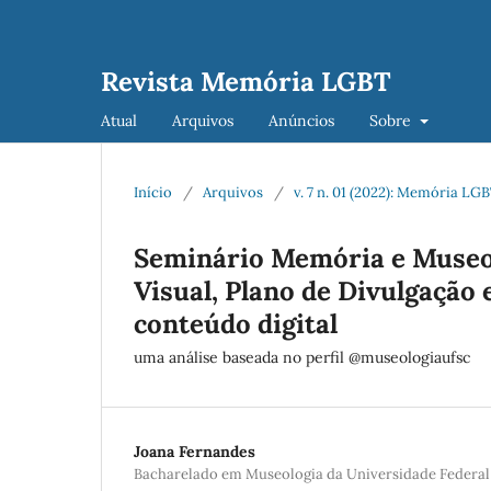
Revista Memória LGBT
Atual
Arquivos
Anúncios
Sobre
Início
/
Arquivos
/
v. 7 n. 01 (2022): Memória LG
Seminário Memória e Museol
Visual, Plano de Divulgação 
conteúdo digital
uma análise baseada no perfil @museologiaufsc
Joana Fernandes
Bacharelado em Museologia da Universidade Federal 