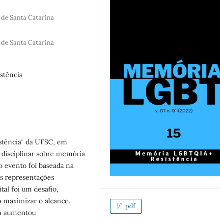
de Santa Catarina
de Santa Catarina
stência
stência" da UFSC, em
disciplinar sobre memória
do evento foi baseada na
s representações
tal foi um desafio,
a maximizar o alcance.
pdf
ia aumentou