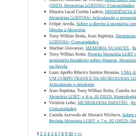
(2023): Memórias LGBTQIA+ Comunidades
Mayara Lacal Cunha Ladeia,
DISSIDÊNCIA
Memórias LGBTQIA+ Articulando o present
Felipe Areda,
Sobre o direito à memória c
Direito à Memória
Tony Willian Boita, Jean Baptista,
Memórias
LGBTQIA+ Comunidades
Marlise Giovanaz,
MEMÓRIA NUANCES
,
R
Tony Willian Boita,
Projeto Memória LGBT 
seminário brasileiro sobre Museus, Memór
na Favela
Luan Apollo Ribeiro Santos Messias,
UMA AN
UM CORPO TRANS E DA MUSEOLOGIA L
Articulando o presente
Jean Baptista, Tony Willian Boita, Camila 
Memória LGBT: v. 6 n. 01 (2021): Museolo
Victória Lobo,
MUSEOLOGIA SAPATÃO
,
Re
Comunidades
Camila Azevedo de Moraes Wichers,
Sobre 
Revista Memória LGBT: v. 7 n. 02 (2022): D
1
2
3
4
5
6
7
8
9
10
>
>>