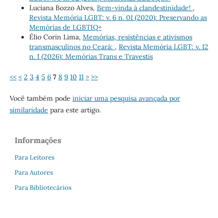
Luciana Bozzo Alves,
Bem-vinda à clandestinidade!
,
Revista Memória LGBT: v. 6 n. 01 (2020): Preservando as
Memórias de LGBTIQ+
Élio Corin Lima,
Memórias, resistências e ativismos
transmasculinos no Ceará:
,
Revista Memória LGBT: v. 12
n. 1 (2026): Memórias Trans e Travestis
<<
<
2
3
4
5
6
7
8
9
10
11
>
>>
Você também pode
iniciar uma pesquisa avançada por
similaridade
para este artigo.
Informações
Para Leitores
Para Autores
Para Bibliotecários