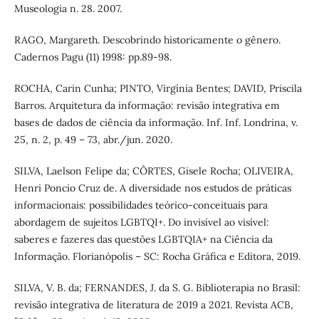
Museologia n. 28. 2007.
RAGO, Margareth. Descobrindo historicamente o gênero.
Cadernos Pagu (11) 1998: pp.89-98.
ROCHA, Carin Cunha; PINTO, Virgínia Bentes; DAVID, Priscila
Barros. Arquitetura da informação: revisão integrativa em
bases de dados de ciência da informação. Inf. Inf. Londrina, v.
25, n. 2, p. 49 – 73, abr./jun. 2020.
SILVA, Laelson Felipe da; CÔRTES, Gisele Rocha; OLIVEIRA,
Henri Poncio Cruz de. A diversidade nos estudos de práticas
informacionais: possibilidades teórico-conceituais para
abordagem de sujeitos LGBTQI+. Do invisível ao visível:
saberes e fazeres das questões LGBTQIA+ na Ciência da
Informação. Florianópolis – SC: Rocha Gráfica e Editora, 2019.
SILVA, V. B. da; FERNANDES, J. da S. G. Biblioterapia no Brasil:
revisão integrativa de literatura de 2019 a 2021. Revista ACB,