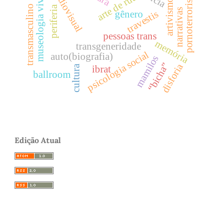
pornoterrorismo
audiovisual
arte de rua
museologia viva
artivismo
transmasculino
periferia
narrativas
travestis
gênero
pessoas trans
memória
transgeneridade
psicologia social
auto(biografia)
mamilos
“bicha”
disforia
cultura
ibrat
ballroom
Edição Atual