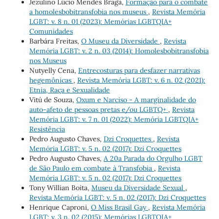
Jezulino Lúcio Mendes Braga,
Formação para o combate
a homolesbobitransfobia nos museus
,
Revista Memória
LGBT: v. 8 n. 01 (2023): Memórias LGBTQIA+
Comunidades
Barbára Freitas,
O Museu da Diversidade
,
Revista
Memória LGBT: v. 2 n. 03 (2014): Homolesbobitransfobia
nos Museus
Nutyelly Cena,
Entrecosturas para desfazer narrativas
hegemônicas
,
Revista Memória LGBT: v. 6 n. 02 (2021):
Etnia, Raça e Sexualidade
Vitú de Souza,
Oxum e Narciso - A marginalidade do
auto-afeto de pessoas pretas e/ou LGBTQ+
,
Revista
Memória LGBT: v. 7 n. 01 (2022): Memória LGBTQIA+
Resistência
Pedro Augusto Chaves,
Dzi Croquettes
,
Revista
Memória LGBT: v. 5 n. 02 (2017): Dzi Croquettes
Pedro Augusto Chaves,
A 20a Parada do Orgulho LGBT
de São Paulo em combate à Transfobia
,
Revista
Memória LGBT: v. 5 n. 02 (2017): Dzi Croquettes
Tony Willian Boita,
Museu da Diversidade Sexual
,
Revista Memória LGBT: v. 5 n. 02 (2017): Dzi Croquettes
Henrique Caproni,
O Miss Brasil Gay
,
Revista Memória
LGBT: v. 3 n. 02 (2015): Memórias LGBTQIA+