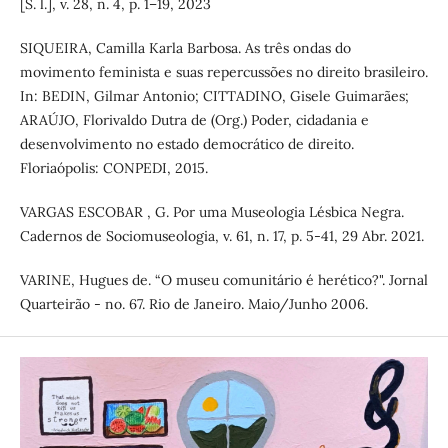
[S. l.], v. 28, n. 4, p. 1–19, 2023
SIQUEIRA, Camilla Karla Barbosa. As três ondas do
movimento feminista e suas repercussões no direito brasileiro.
In: BEDIN, Gilmar Antonio; CITTADINO, Gisele Guimarães;
ARAÚJO, Florivaldo Dutra de (Org.) Poder, cidadania e
desenvolvimento no estado democrático de direito.
Floriaópolis: CONPEDI, 2015.
VARGAS ESCOBAR , G. Por uma Museologia Lésbica Negra.
Cadernos de Sociomuseologia, v. 61, n. 17, p. 5-41, 29 Abr. 2021.
VARINE, Hugues de. “O museu comunitário é herético?". Jornal
Quarteirão - no. 67. Rio de Janeiro. Maio/Junho 2006.