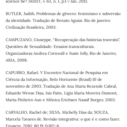
science be? JASIST, v. 63, n. 1, p.1-7 Jan, 2012.
BUTLER, Judith. Problemas de gênero: feminismo e subversão
da identidade. Tradução de Renato Aguiar. Rio de janeiro:
Civilização Brasileira, 2003.
CAMPUZANO, Giuseppe. “Recuperação das histórias travestis”.
Questões de Sexualidade: Ensaios transculturais.
Organizadoras Andrea Cornwall e Susie Jolly. Rio de Janeiro,
ABIA, 2008.
CAPURRO, Rafael. V Encontro Nacional de Pesquisa em
Ciência da Informação, Belo Horizonte (Brasil) 10 de
novembro de 2003. Tradução de Ana Maria Rezende Cabral,
Eduardo Wense Dias, Isis Paim, Ligia Maria Moreira Dumont,
Marta Pinheiro Aun e Mônica Erichsen Nassif Borges. 2003.
CARVALHO, Rachel de; SILVA, Michelly Dias da; SOUZA,
Marcela Tavares de. Revisão integrativa: o que é e como fazer.
Einstein. 2010; 8(1 Pt 1):102-6.