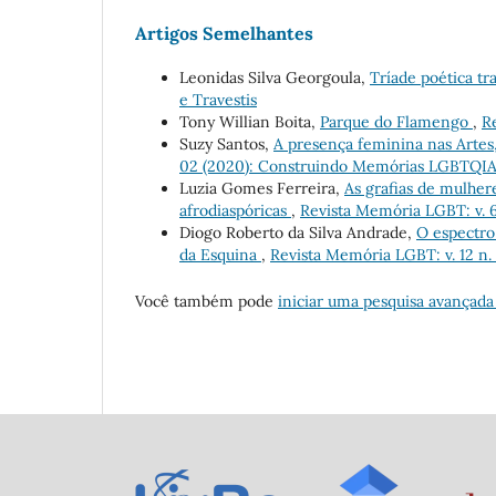
Artigos Semelhantes
Leonidas Silva Georgoula,
Tríade poética tr
e Travestis
Tony Willian Boita,
Parque do Flamengo
,
Re
Suzy Santos,
A presença feminina nas Artes
02 (2020): Construindo Memórias LGBTQI
Luzia Gomes Ferreira,
As grafias de mulher
afrodiaspóricas
,
Revista Memória LGBT: v. 
Diogo Roberto da Silva Andrade,
O espectro
da Esquina
,
Revista Memória LGBT: v. 12 n.
Você também pode
iniciar uma pesquisa avançada