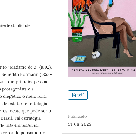
ntertextualidade
onto “Madame de Z” (1892),
ia Benedita Bormann (1853-
iva – em primeira pessoa –
a protagonista e a
pdf
 diegético o meio rural
s de estética e mitologia
eres, neste que pode ser o
Publicado
rasil. Tal estratégia
31-08-2025
 de
intertextualidade
os acerca do pensamento