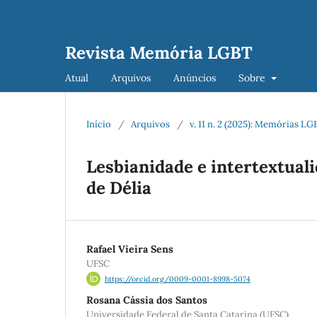
Revista Memória LGBT
Atual
Arquivos
Anúncios
Sobre
Início
/
Arquivos
/
v. 11 n. 2 (2025): Memórias 
Lesbianidade e intertextual
de Délia
Rafael Vieira Sens
UFSC
https://orcid.org/0009-0001-8998-5074
Rosana Cássia dos Santos
Universidade Federal de Santa Catarina (UFSC)