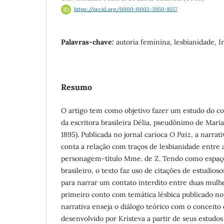
https://orcid.org/0000-0002-3950-8157
Palavras-chave:
autoria feminina, lesbianidade, I
Resumo
O artigo tem como objetivo fazer um estudo do c
da escritora brasileira Délia, pseudônimo de Mar
1895). Publicada no jornal carioca
O Paiz
, a narrat
conta a relação com traços de lesbianidade entre 
personagem-título Mme. de Z. Tendo como espaço
brasileiro, o texto faz uso de citações de estudioso
para narrar um contato interdito entre duas mulh
primeiro conto com temática lésbica publicado no B
narrativa enseja o diálogo teórico com o conceito
desenvolvido por Kristeva a partir de seus estud