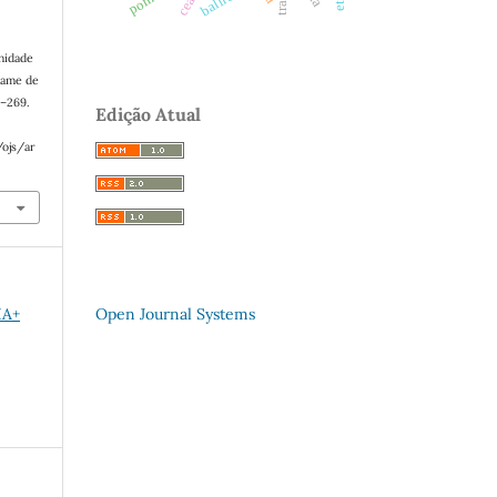
ceará
anidade
dame de
2–269.
Edição Atual
/ojs/ar
Open Journal Systems
IA+