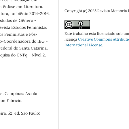
m ênfase em Literatura.
Copyright (c) 2025 Revista Memória
tura, no biênio 2014-2016.
Estudos de Gênero -
evista Estudos Feministas
Este trabalho está licenciado sob u
os Feministas e Pós-
licença
Creative Commons Attributi
Co-Coordenadora do IEG -
International License
.
ederal de Santa Catarina,
quisa do CNPq - Nível 2.
e. Campinas: Asa da
on Fabrício.
ira. 52. ed. São Paulo: