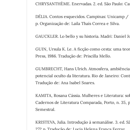
CHRYSANTHÈME. Enervadas. 2. ed. São Paulo: Car
DÉLIA. Contos esquecidos. Campinas: Unicamp / P
p. Organização de: Laila Thaís Correa e Silva.
GAUCKLER. Lo bello y su historia. Madri: Daniel Jo
GUIN, Ursula K. Le. A ficção como cesta: uma teo
Press, 1986. Tradução de: Priscilla Mello.
GUMBRECHT, Hans Ulrich. Atmosfera, ambiência
potencial oculto da literatura. Rio de Janeiro: Cont
Tradução de: Ana Isabel Soares.
KAMITA, Rosana Cássia. Mulheres e Literatura: sob
Cadernos de Literatura Comparada, Porto, n. 35, p.
Semestral.
KRISTEVA, Julia. Introdução à semanálise. 3. ed. Sã
272 p. Tradução de: Lucia Helena França Ferraz.