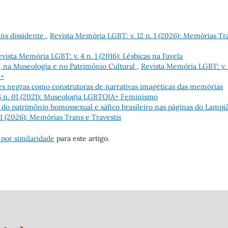
ans dissidente
,
Revista Memória LGBT: v. 12 n. 1 (2026): Memórias Tr
vista Memória LGBT: v. 4 n. 1 (2016): Lésbicas na Favela
, na Museologia e no Patrimônio Cultural
,
Revista Memória LGBT: v. 
A+
es negras como construtoras de narrativas imagéticas das memórias
6 n. 01 (2021): Museologia LGBTQIA+ Feminismo
 do patrimônio homossexual e sáfico brasileiro nas páginas do Lampi
 1 (2026): Memórias Trans e Travestis
 por similaridade
para este artigo.