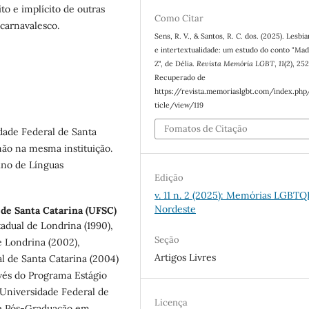
to e implícito de outras
Como Citar
 carnavalesco.
Sens, R. V., & Santos, R. C. dos. (2025). Lesbi
e intertextualidade: um estudo do conto "Ma
Z", de Délia.
Revista Memória LGBT
,
11
(2), 25
Recuperado de
https://revista.memoriaslgbt.com/index.php
ticle/view/119
Fomatos de Citação
dade Federal de Santa
ão na mesma instituição.
ino de Línguas
Edição
v. 11 n. 2 (2025): Memórias LGBTQ
Nordeste
 de Santa Catarina (UFSC)
adual de Londrina (1990),
Seção
e Londrina (2002),
Artigos Livres
l de Santa Catarina (2004)
vés do Programa Estágio
 Universidade Federal de
Licença
 e Pós-Graduação em